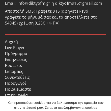
Email: info@diktyofm.gr ή diktyofm915@gmail.com
Αποστολή SMS: Γράφετε 915 (αφήνετε κενό)
γράφετε το μήνυμά σας και το αποστέλλετε στο
54045 (χρέωση 0,25€ + ΦΠΑ)
Αρχική
Live Player
Πρόγραμμα
Εκδηλώσεις
Podcasts
Εκπομπές
Συνεντεύξεις
Παραγωγοί
Ποιοι είμαστε
Επικοινωνία
Πολιτική Απορρήτου
Χρησιμοποιούμε cookies για να βελτιώσουμε την εμπειρία σας
στον ιστότοπό μας. Σε αυτά περιλαμβάνονται cookies