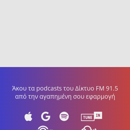
Άκου τα podcasts του Δίκτυο FM 91.5
από την αγαπημένη σου εφαρμογή