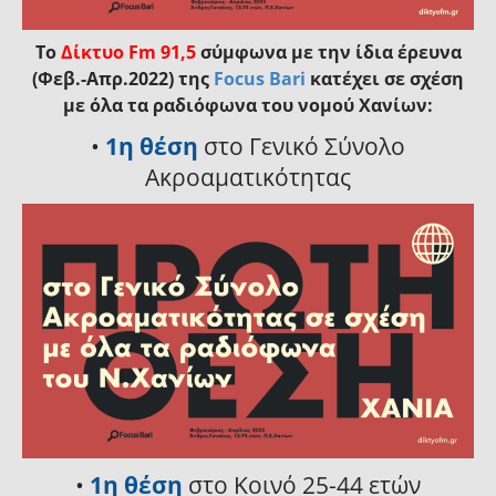
Το
Δίκτυο
Fm
91
,
5
σύμφωνα με την ίδια έρευνα
(Φεβ.-Απρ.2022) της
Focus Bari
κατέχει σε σχέση
με όλα τα ραδιόφωνα του νομού Χανίων:
•
1η θέση
στο Γενικό Σύνολο
Ακροαματικότητας
•
1η θέση
στο Κοινό 25-44 ετών