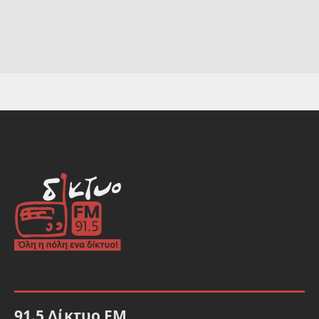
91.5 Δίκτυο FM