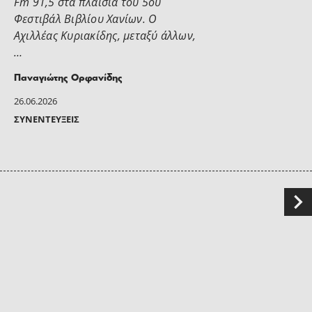
Fm 91,5 στα πλαίσια του 5ου
Φεστιβάλ Βιβλίου Χανίων. Ο
Αχιλλέας Κυριακίδης, μεταξύ άλλων,
…
Παναγιώτης Ορφανίδης
26.06.2026
ΣΥΝΕΝΤΕΎΞΕΙΣ
Πλοήγηση
άρθρων