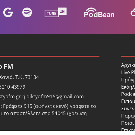
Αρχικ
ο FM
Live P
ανιά, Τ.Κ. 73134
Πρόγ
Εκδηλ
28210 43979
Podca
iktyofm.gr ή diktyofm915@gmail.com
Εκπομ
 Γράφετε 915 (αφήνετε κενό) γράφετε το
Συνεν
ι το αποστέλλετε στο 54045 (χρέωση
Παρα
Ποιοι
Επικο