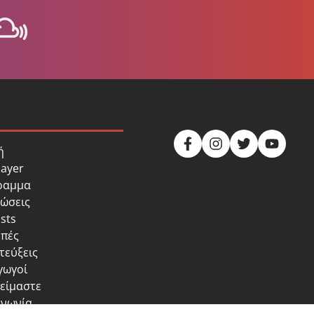
ή
layer
ραμμα
ώσεις
sts
πές
τεύξεις
γωγοί
 είμαστε
ινωνία