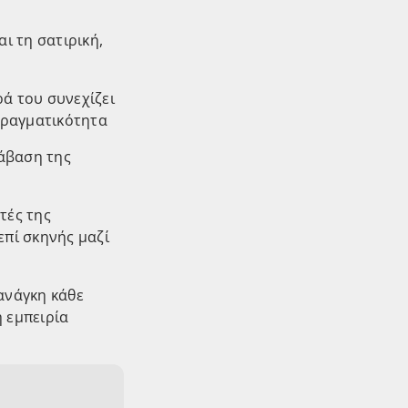
ι τη σατιρική,
ά του συνεχίζει
 πραγματικότητα
τάβαση της
τές της
επί σκηνής μαζί
ανάγκη κάθε
 εμπειρία