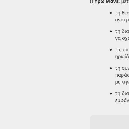
Η
Υρώ Μανέ
, με
τη θε
ανατρ
τη δι
να σχ
τις υ
ηρωίδ
τη συ
παράσ
με τη
τη δι
εμφάν