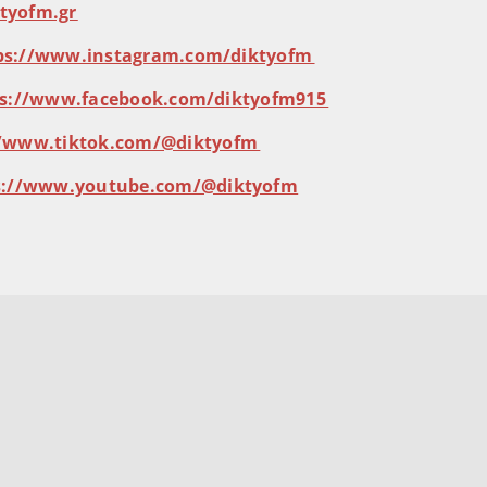
diktyofm.gr⁠⁠⁠⁠⁠
⁠⁠⁠⁠https://www.instagram.com/diktyofm⁠⁠⁠⁠⁠⁠⁠⁠⁠
⁠⁠⁠https://www.facebook.com/diktyofm915⁠⁠⁠⁠⁠⁠⁠⁠⁠
ttps://www.tiktok.com/@diktyofm⁠⁠⁠⁠⁠⁠⁠⁠⁠
⁠⁠⁠https://www.youtube.com/@diktyofm⁠