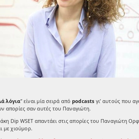
λά λόγια
” είναι μία σειρά από
podcasts
γι’ αυτούς που α
υν απορίες σαν αυτές του Παναγιώτη.
άκη Dip WSET απαντάει στις απορίες του Παναγιώτη Ορφ
αι με χιούμορ.