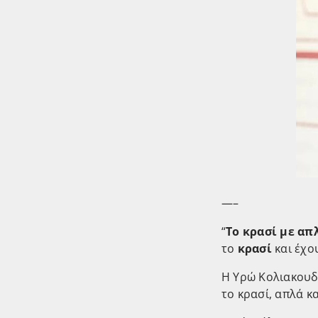
—–
“
Το κρασί με απ
το
κρασί
και έχο
Η Υρώ Κολιακουδ
το κρασί, απλά κ