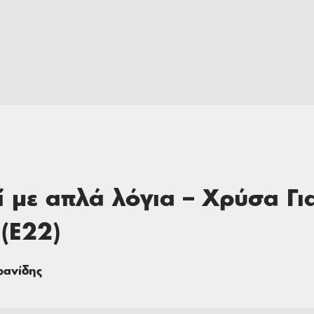
ί με απλά λόγια – Χρύσα Γι
(Ε22)
φανίδης