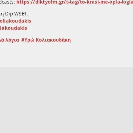
dcasts:
https://diktyofm.gr/t-tag/to-krasi-me-apla-logi
η Dip WSET:
oliakoudakis
liakoudakis
λά λόγια
Υρώ Κολιακουδάκη