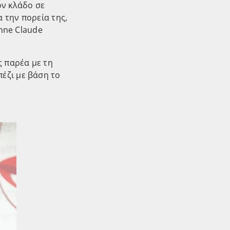
ον κλάδο σε
α την πορεία της,
Anne Claude
ς παρέα με τη
έζι με βάση το