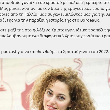
α σπουδαία γυναίκα του κρασιού με πολυετή εμπειρία στ
 Μας μιλάει λοιπόν, με τον δικό της «μαγευτικό» τρόπο γι
τορίες από τη Γαλλία, μας συγκινεί μιλώντας μας για την 
μαζί της για την παράξενη ιστορία της στο Bordeaux.
στε μαζί της στο φιλόξενο Χριστουγεννιάτικο τραπέζι τη
 απολαμβάνουμε ένα διαφορετικό Χριστουγεννιάτικο τραπ
 podcast για να υποδεχθούμε τα Χριστούγεννα του 2022.