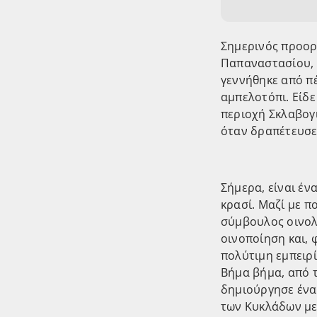
Σημερινός προορ
Παπαναστασίου, ι
γεννήθηκε από π
αμπελοτόπι. Είδε
περιοχή Σκλαβογ
όταν δραπέτευσε
Σήμερα, είναι έ
κρασί. Μαζί με 
σύμβουλος οινολό
οινοποίηση και, 
πολύτιμη εμπειρί
Βήμα βήμα, από 
δημιούργησε ένα 
των Κυκλάδων με 