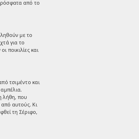
 πρόσφατα από το
οληθούν με το
χτά για το
οι ποικιλίες και
από τσιμέντο και
 αμπέλια.
η λήθη, που
 από αυτούς. Κι
φθεί τη Σέριφο,