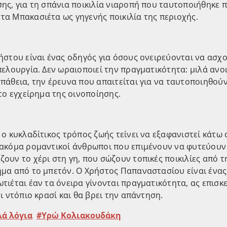
ης, για τη σπάνια ποικιλία νιαροπή που ταυτοποιήθηκε
α Μπακασιέτα ως γηγενής ποικιλία της περιοχής.
ήστου είναι ένας οδηγός για όσους ονειρεύονται να ασχ
πελουργία. Δεν ωραιοποιεί την πραγματικότητα: μιλά ανοι
πάθεια, την έρευνα που απαιτείται για να ταυτοποιηθούν 
 το εγχείρημα της οινοποίησης.
 ο κυκλαδίτικος τρόπος ζωής τείνει να εξαφανιστεί κάτω 
 ακόμα ρομαντικοί άνθρωποι που επιμένουν να φυτεύουν
ουν το χέρι στη γη, που σώζουν τοπικές ποικιλίες από τ
μα από το μπετόν. Ο Χρήστος Παπαναστασίου είναι ένας
τιέται έαν τα όνειρα γίνονται πραγματικότητα, ας επισκε
ρι ντόπιο κρασί και θα βρει την απάντηση.
λά λόγια
Υρώ Κολιακουδάκη