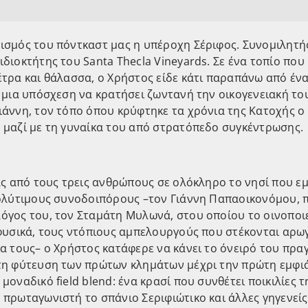
ισμός του πόντκαστ μας η υπέροχη Σέριφος. Συνομιλητή
διοκτήτης του Santa Thecla Vineyards. Σε ένα τοπίο που 
έτρα και θάλασσα, ο Χρήστος είδε κάτι παραπάνω από έν
 μια υπόσχεση να κρατήσει ζωντανή την οικογενειακή το
ιάννη, τον τόπο όπου κρύφτηκε τα χρόνια της Κατοχής ο
 μαζί με τη γυναίκα του από στρατόπεδο συγκέντρωσης.
νας από τους τρεις ανθρώπους σε ολόκληρο το νησί που 
πολύτιμους συνοδοιπόρους –τον Γιάννη Παπαοικονόμου, π
γος του, τον Σταμάτη Μυλωνά, στου οποίου το οινοποιε
φυσικά, τους ντόπιους αμπελουργούς που στέκονται αρωγ
α τους– ο Χρήστος κατάφερε να κάνει το όνειρό του πρα
τη φύτευση των πρώτων κλημάτων μέχρι την πρώτη εμφι
μοναδικό field blend: ένα κρασί που συνθέτει ποικιλίες τ
πρωταγωνιστή το σπάνιο Σεριφιώτικο και άλλες γηγενείς 