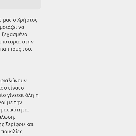
ς μας ο Χρήστος
μοιάζει να
α ξεχασμένο
υ ιστορία στην
 παππούς του,
εμφιαλώνουν
ου είναι ο
ίο γίνεται όλη η
οί με την
γματικότητα.
άλωση,
ης Σερίφου και
ποικιλίες.