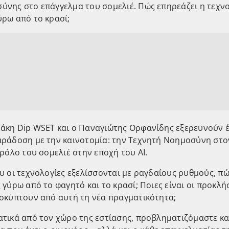
ύνης στο επάγγελμα του σομελιέ. Πώς επηρεάζει η τεχνο
ύρω από το κρασί;
άκη Dip WSET και ο Παναγιώτης Ορφανίδης εξερευνούν 
αράδοση με την καινοτομία: την Τεχνητή Νοημοσύνη στο
 ρόλο του σομελιέ στην εποχή του AI.
υ οι τεχνολογίες εξελίσσονται με ραγδαίους ρυθμούς, π
 γύρω από το φαγητό και το κρασί; Ποιες είναι οι προκλήσ
ροκύπτουν από αυτή τη νέα πραγματικότητα;
ατικά από τον χώρο της εστίασης, προβληματιζόμαστε κα