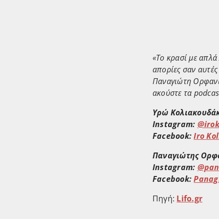
«Το κρασί με απλά 
απορίες σαν αυτές
Παναγιώτη Ορφανίδ
ακούστε τα podcas
Υρώ Κολιακουδάκ
Instagram:
@irok
Facebook:
Iro Ko
Παναγιώτης Ορφ
Instagram:
@pana
Facebook:
Panagi
Πηγή:
Lifo.gr