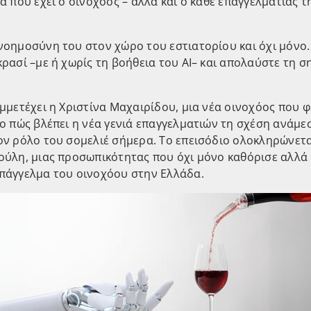
α που έχει ο οινοχόος – αλλά και ο κάθε επαγγελματίας 
οημοσύνη του στον χώρο του εστιατορίου και όχι μόνο.
ρασί –με ή χωρίς τη βοήθεια του AI– και απολαύστε τη σ
μμετέχει η Χριστίνα Μαχαιρίδου, μια νέα οινοχόος που φ
ο πώς βλέπει η νέα γενιά επαγγελματιών τη σχέση ανάμε
ον ρόλο του σομελιέ σήμερα. Το επεισόδιο ολοκληρώνετ
ούλη, μιας προσωπικότητας που όχι μόνο καθόρισε αλλά
πάγγελμα του οινοχόου στην Ελλάδα.