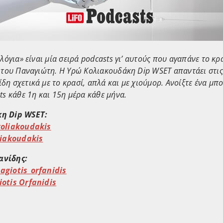
λόγια» είναι μία σειρά podcasts γι’ αυτούς που αγαπάνε το κρ
 του Παναγιώτη.
Η Υρώ Κολιακουδάκη Dip WSET απαντάει στις
η σχετικά με το κρασί, απλά και με χιούμορ. Ανοίξτε ένα μπο
ts κάθε 1η και 15η μέρα κάθε μήνα.
η Dip WSET:
oliakoudakis
liakoudakis
ανίδης:
giotis_orfanidis
otis Orfanidis