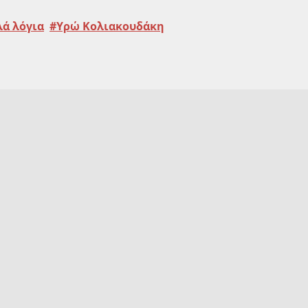
λά λόγια
Υρώ Κολιακουδάκη