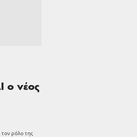
I ο νέος
 τον ρόλο της