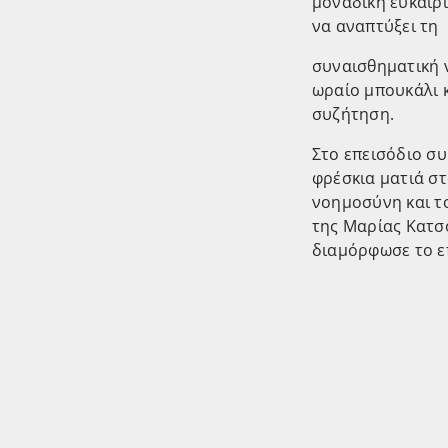
μοναδική ευκαιρί
να αναπτύξει τη
συναισθηματική ν
ωραίο μπουκάλι κ
συζήτηση.
Στο επεισόδιο συ
φρέσκια ματιά στ
νοημοσύνη και τ
της Μαρίας Κατσ
διαμόρφωσε το ε