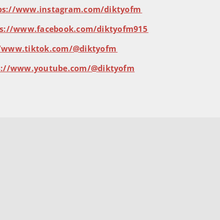
⁠⁠⁠⁠https://www.instagram.com/diktyofm⁠⁠⁠⁠⁠⁠⁠⁠⁠
⁠⁠⁠https://www.facebook.com/diktyofm915⁠⁠⁠⁠⁠⁠⁠⁠⁠
ttps://www.tiktok.com/@diktyofm⁠⁠⁠⁠⁠⁠⁠⁠⁠
⁠⁠⁠https://www.youtube.com/@diktyofm⁠