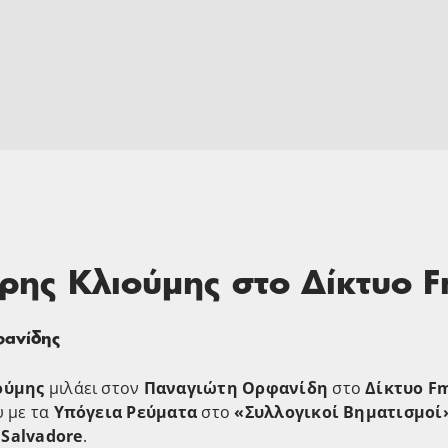
ρης Κλιούμης στο Δίκτυο 
φανίδης
ούμης
μιλάει στoν
Παναγιώτη Ορφανίδη
στο
Δίκτυο Fm
υ με τα
Υπόγεια Ρεύματα
στο
«Συλλογικοί Βηματισμοί
Salvadore
.