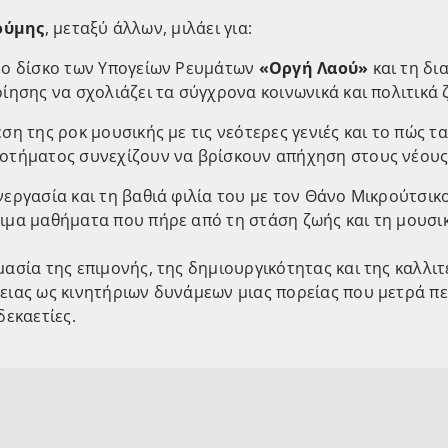
ούμης
,
μεταξύ άλλων, μιλάει για:
έο δίσκο των Υπογείων Ρευμάτων
«Οργή Λαού»
και τη δι
οίησης να σχολιάζει τα σύγχρονα κοινωνικά και πολιτικά
έση της ροκ μουσικής με τις νεότερες γενιές και το πώς τ
οτήματος συνεχίζουν να βρίσκουν απήχηση στους νέους
νεργασία και τη βαθιά φιλία του με τον Θάνο Μικρούτσικο
ιμα μαθήματα που πήρε από τη στάση ζωής και τη μουσικ
μασία της επιμονής, της δημιουργικότητας και της καλλιτ
ειας ως κινητήριων δυνάμεων μιας πορείας που μετρά π
δεκαετίες.