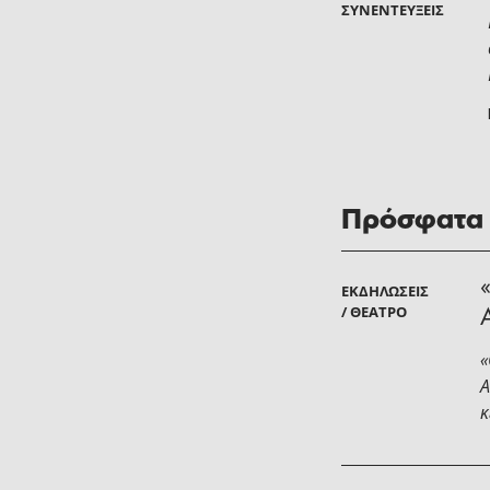
ΣΥΝΕΝΤΕΎΞΕΙΣ
Πρόσφατα
ΕΚΔΗΛΏΣΕΙΣ
/ ΘΈΑΤΡΟ
«
Α
κ