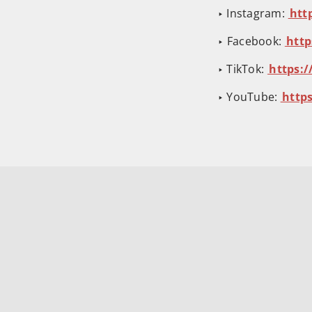
‣ Instagram: ⁠⁠
⁠⁠⁠⁠⁠
⁠⁠‣ Facebook: ⁠⁠
⁠⁠⁠⁠⁠⁠
‣ TikTok: ⁠⁠
⁠⁠⁠⁠⁠⁠⁠⁠⁠h
‣ YouTube:
⁠⁠⁠⁠⁠⁠