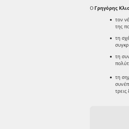
Ο
Γρηγόρης Κλι
τον ν
της π
τη σχ
συγκρ
τη συ
πολύτ
τη ση
συνέπ
τρεις 