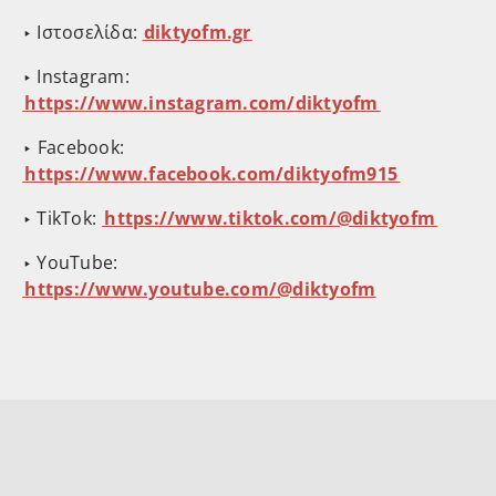
‣ Ιστοσελίδα:
⁠⁠⁠⁠⁠diktyofm.gr⁠⁠⁠⁠⁠
‣ Instagram: ⁠⁠
⁠⁠⁠⁠⁠⁠⁠⁠⁠https://www.instagram.com/diktyofm⁠⁠⁠⁠⁠⁠⁠⁠⁠
⁠⁠‣ Facebook: ⁠⁠
⁠⁠⁠⁠⁠⁠⁠⁠⁠https://www.facebook.com/diktyofm915⁠⁠⁠⁠⁠⁠⁠⁠⁠
‣ TikTok: ⁠⁠
⁠⁠⁠⁠⁠⁠⁠⁠⁠https://www.tiktok.com/@diktyofm⁠⁠⁠⁠⁠⁠⁠⁠⁠
‣ YouTube:
⁠⁠⁠⁠⁠⁠⁠⁠⁠https://www.youtube.com/@diktyofm⁠