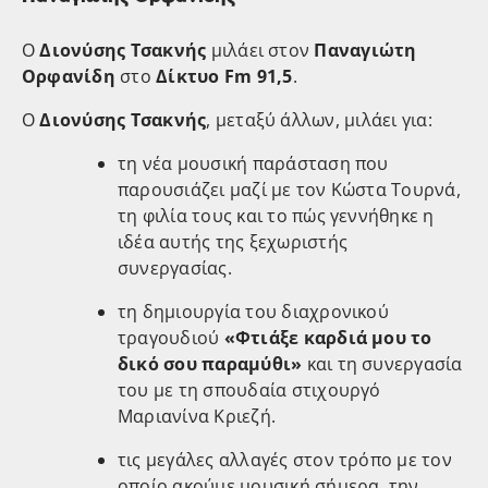
Ο
Διονύσης Τσακνής
μιλάει στoν
Παναγιώτη
Ορφανίδη
στο
Δίκτυο Fm 91,5
.
Ο
Διονύσης Τσακνής
, μεταξύ άλλων, μιλάει για:
τη νέα μουσική παράσταση που
παρουσιάζει μαζί με τον Κώστα Τουρνά,
τη φιλία τους και το πώς γεννήθηκε η
ιδέα αυτής της ξεχωριστής
συνεργασίας.
τη δημιουργία του διαχρονικού
τραγουδιού
«Φτιάξε καρδιά μου το
δικό σου παραμύθι»
και τη συνεργασία
του με τη σπουδαία στιχουργό
Μαριανίνα Κριεζή.
τις μεγάλες αλλαγές στον τρόπο με τον
οποίο ακούμε μουσική σήμερα, την