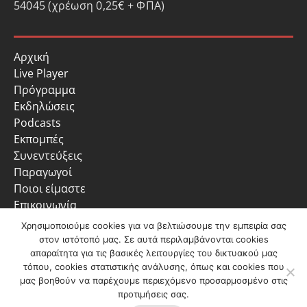
54045 (χρέωση 0,25€ + ΦΠΑ)
Αρχική
Live Player
Πρόγραμμα
Εκδηλώσεις
Podcasts
Εκπομπές
Συνεντεύξεις
Παραγωγοί
Ποιοι είμαστε
Επικοινωνία
Πολιτική Απορρήτου
Χρησιμοποιούμε cookies για να βελτιώσουμε την εμπειρία σας
στον ιστότοπό μας. Σε αυτά περιλαμβάνονται cookies
απαραίτητα για τις βασικές λειτουργίες του δικτυακού μας
τόπου, cookies στατιστικής ανάλυσης, όπως και cookies που
μας βοηθούν να παρέχουμε περιεχόμενο προσαρμοσμένο στις
προτιμήσεις σας.
Ακούστε