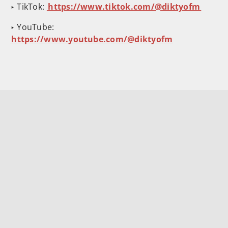
‣ TikTok: ⁠⁠
⁠⁠⁠⁠⁠⁠⁠⁠⁠https://www.tiktok.com/@diktyofm⁠⁠⁠⁠⁠⁠⁠⁠⁠
‣ YouTube:
⁠⁠⁠⁠⁠⁠⁠⁠⁠https://www.youtube.com/@diktyofm⁠