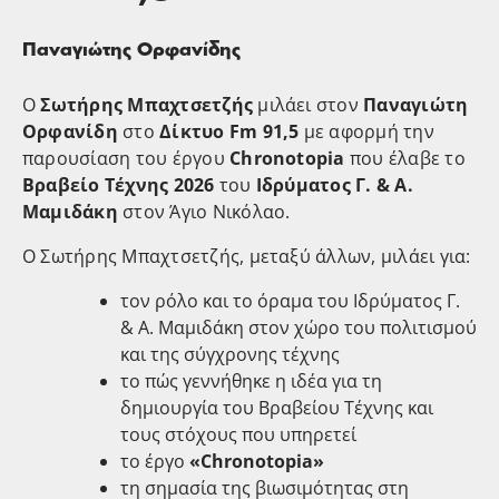
Παναγιώτης Ορφανίδης
Ο
Σωτήρης Μπαχτσετζής
μιλάει στoν
Παναγιώτη
Ορφανίδη
στο
Δίκτυο Fm 91,5
με αφορμή την
παρουσίαση του έργου
Chronotopia
που έλαβε το
Βραβείο Τέχνης 2026
του
Ιδρύματος Γ. & Α.
Μαμιδάκη
στον Άγιο Νικόλαο.
Ο Σωτήρης Μπαχτσετζής, μεταξύ άλλων, μιλάει για:
τον ρόλο και το όραμα του Ιδρύματος Γ.
& Α. Μαμιδάκη στον χώρο του πολιτισμού
και της σύγχρονης τέχνης
το πώς γεννήθηκε η ιδέα για τη
δημιουργία του Βραβείου Τέχνης και
τους στόχους που υπηρετεί
το έργο
«Chronotopia»
τη σημασία της βιωσιμότητας στη