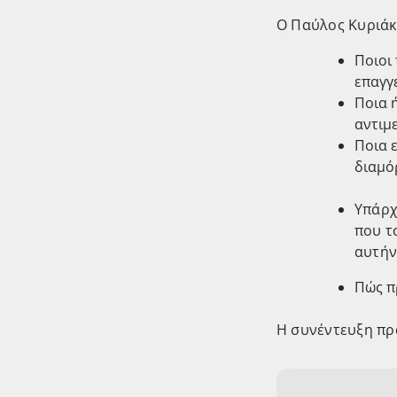
Ο Παύλος Κυριάκη
Ποιοι
επαγγε
Ποια 
αντιμ
Ποια 
διαμό
Υπάρχ
που τ
αυτήν
Πώς π
Η συνέντευξη πρ