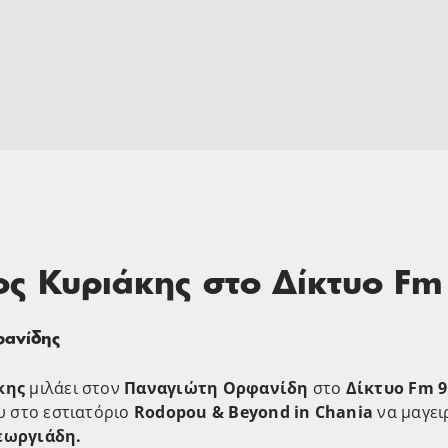
ς Κυριάκης στο Δίκτυο Fm
φανίδης
κης
μιλάει στoν
Παναγιώτη Ορφανίδη
στο
Δίκτυο Fm 9
υ στο εστιατόριο
Rodopou & Beyond in Chania
να μαγει
εωργιάδη.