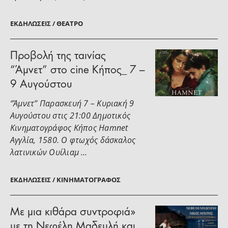
ΕΚΔΗΛΏΣΕΙΣ / ΘΈΑΤΡΟ
Προβολή της ταινίας
“Άμνετ” στο cine Κήπος_ 7 –
9 Αυγούστου
“Άμνετ” Παρασκευή 7 – Κυριακή 9
Αυγούστου στις 21:00 Δημοτικός
Κινηματογράφος Κήπος Hamnet
Αγγλία, 1580. Ο φτωχός δάσκαλος
λατινικών Ουίλιαμ …
ΕΚΔΗΛΏΣΕΙΣ / ΚΙΝΗΜΑΤΟΓΡΆΦΟΣ
Με μια κιθάρα συντροφιά»
με τη Νεφέλη Μαδεμλή και