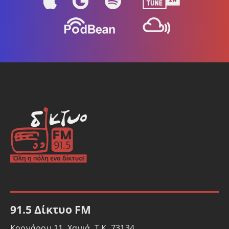
91.5 Δίκτυο FM
Κορνάρου 11, Χανιά, Τ.Κ. 73134