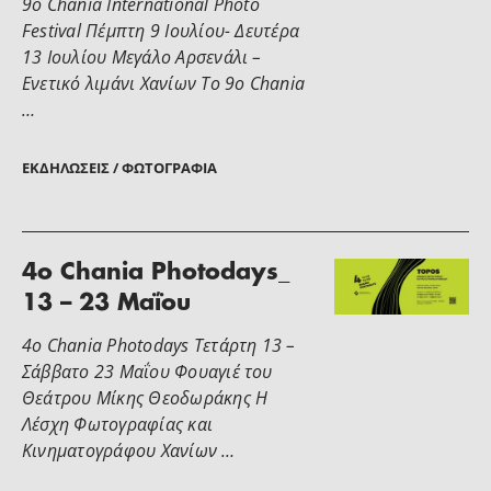
9ο Chania International Photo
Festival Πέμπτη 9 Ιουλίου- Δευτέρα
13 Ιουλίου Μεγάλο Αρσενάλι –
Ενετικό λιμάνι Χανίων Το 9ο Chania
…
ΕΚΔΗΛΏΣΕΙΣ / ΦΩΤΟΓΡΑΦΊΑ
4o Chania Photodays_
13 – 23 Μαΐου
4o Chania Photodays Τετάρτη 13 –
Σάββατο 23 Μαΐου Φουαγιέ του
Θεάτρου Μίκης Θεοδωράκης Η
Λέσχη Φωτογραφίας και
Κινηματογράφου Χανίων …