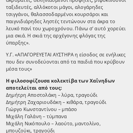
ακροβάτες, σεληνιασμένοι προφήτες, ριψοκίνδυνοι
ταξιδευτές, αλλόκοτοι μάγοι, αλογάρηδες
τσιγγάνοι, θαλασσοδαρμένοι κουρσάροι και
παιγνιδιάρηδες ληστές τεντώνουν στα άκρα το
λευκό πανί του χωροχρόνου. Πάνω σ’ αυτό χορεύει
μια σκιά. Η σκιά της αρχέγονης φλόγας της
ύπαρξης».
Υ.Γ. «ΑΠΑΓΟΡΕΥΕΤΑΙ ΑΥΣΤΗΡΑ η είσοδος σε ενήλικες
που δεν συνοδεύονται από τα παιδιά που κρύβουν
μέσα τους»
Η φιλοσοφίζουσα κολεκτίβα των Χαΐνηδων
αποτελείται από τους:
Δημήτρη Αποστολάκη – λύρα, τραγούδι
Δημήτρη Ζαχαριουδάκη – κιθάρα, τραγούδι
Γιώργο Κωνσταντίνου – μπάσο
Μιχάλη Γαλάνη – τύμπανα
Μιχάλη Νικόπουλο – λαούτο, μαντολίνο,
μπουζούκι, τραγούδι