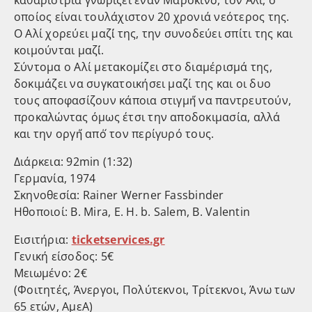
καθαρίστρια γνωρίζει έναν Μαροκινό́, τον Αλί, ο
οποίος είναι τουλάχιστον 20 χρονιά νεότερος της.
Ο Αλί χορεύει μαζί́ της, την συνοδεύει σπίτι της και
κοιμούνται μαζί́.
Σύντομα ο Αλί μετακομίζει στο διαμέρισμά της,
δοκιμάζει να συγκατοικήσει μαζί της και οι δυο
τους αποφασίζουν κάποια στιγμή́ να παντρευτούν,
προκαλώντας όμως έτσι την αποδοκιμασία, αλλά
και την οργή́ από́ τον περίγυρό τους.
Διάρκεια: 92min (1:32)
Γερμανία, 1974
Σκηνοθεσία: Rainer Werner Fassbinder
Ηθοποιοί: B. Mira, E. H. b. Salem, B. Valentin
Εισιτήρια:
ticketservices.gr
Γενική είσοδος: 5€
Μειωμένο: 2€
(Φοιτητές, Άνεργοι, Πολύτεκνοι, Τρίτεκνοι, Άνω των
65 ετών, ΑμεΑ)