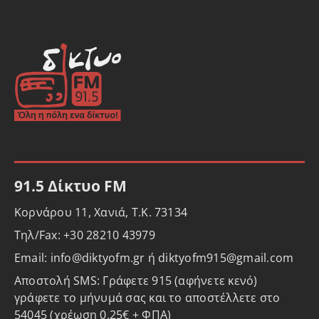
91.5 Δίκτυο FM
Κορνάρου 11, Χανιά, Τ.Κ. 73134
Τηλ/Fax: +30 28210 43979
Email: info@diktyofm.gr ή diktyofm915@gmail.com
Αποστολή SMS: Γράφετε 915 (αφήνετε κενό)
γράφετε το μήνυμά σας και το αποστέλλετε στο
54045 (χρέωση 0,25€ + ΦΠΑ)