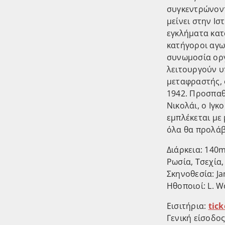
συγκεντρώνοντ
μείνει στην Ισ
εγκλήματα κατ
κατήγοροι αγω
συνωμοσία οργ
λειτουργούν υ
μεταφραστής, 
1942. Προσπαθ
Νικολάι, ο Ιγκ
εμπλέκεται με 
όλα θα προλάβε
Διάρκεια: 140m
Ρωσία, Τσεχία
Σκηνοθεσία: Ja
Ηθοποιοί: L. W
Εισιτήρια:
tick
Γενική είσοδος