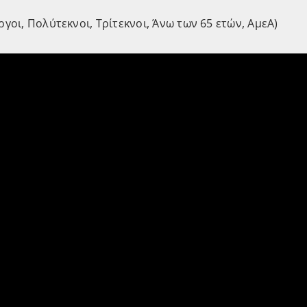
ργοι, Πολύτεκνοι, Τρίτεκνοι, Άνω των 65 ετών, ΑμεΑ)