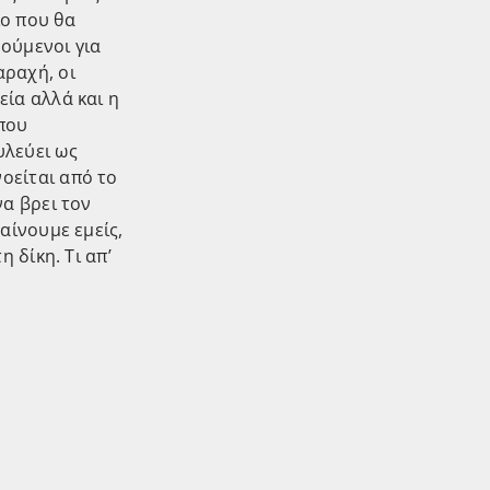
ίο που θα
ρούμενοι για
αραχή, οι
ία αλλά και η
που
υλεύει ως
οείται από το
να βρει τον
αίνουμε εμείς,
 δίκη. Τι απ’