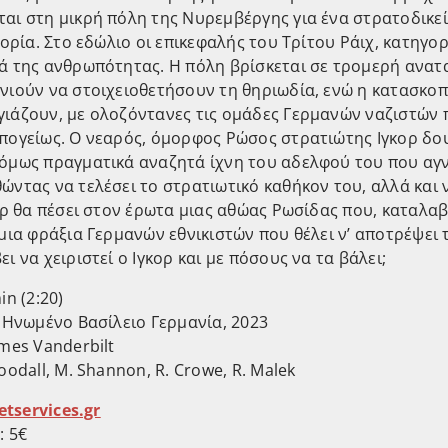
αι στη μικρή πόλη της Νυρεμβέργης για ένα στρατοδικε
τορία. Στο εδώλιο οι επικεφαλής του Τρίτου Ράιχ, κατηγο
ά της ανθρωπότητας. Η πόλη βρίσκεται σε τρομερή ανατ
νιούν να στοιχειοθετήσουν τη θηριωδία, ενώ η κατασκοπε
ιάζουν, με ολοζόντανες τις ομάδες Γερμανών ναζιστών 
πογείως. Ο νεαρός, όμορφος Ρώσος στρατιώτης Ιγκορ δο
όμως πραγματικά αναζητά ίχνη του αδελφού του που αγν
ώντας να τελέσει το στρατιωτικό καθήκον του, αλλά και 
ορ θα πέσει στον έρωτα μιας αθώας Ρωσίδας που, καταλαβ
μια φράξια Γερμανών εθνικιστών που θέλει ν’ αποτρέψει τη
ι να χειριστεί ο Ιγκορ και με πόσους να τα βάλει;
in (2:20)
, Ηνωμένο Βασίλειο Γερμανία, 2023
mes Vanderbilt
oodall, M. Shannon, R. Crowe, R. Malek
etservices.gr
: 5€