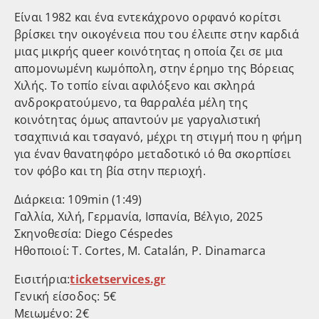
Είναι 1982 και ένα εντεκάχρονο ορφανό κορίτσι
βρίσκει την οικογένεια που του έλειπε στην καρδιά
μιας μικρής queer κοινότητας η οποία ζει σε μια
απομονωμένη κωμόπολη, στην έρημο της Βόρειας
Χιλής. Το τοπίο είναι αφιλόξενο και σκληρά
ανδροκρατούμενο, τα θαρραλέα μέλη της
κοινότητας όμως απαντούν με γαργαλιστική
τσαχπινιά και τσαγανό, μέχρι τη στιγμή που η φήμη
για έναν θανατηφόρο μεταδοτικό ιό θα σκορπίσει
τον φόβο και τη βία στην περιοχή.
Διάρκεια: 109min (1:49)
Γαλλία, Χιλή, Γερμανία, Ισπανία, Βέλγιο, 2025
Σκηνοθεσία: Diego Céspedes
Ηθοποιοί: T. Cortes, M. Catalán, P. Dinamarca
Εισιτήρια:
ticketservices.gr
Γενική είσοδος: 5€
Μειωμένο: 2€