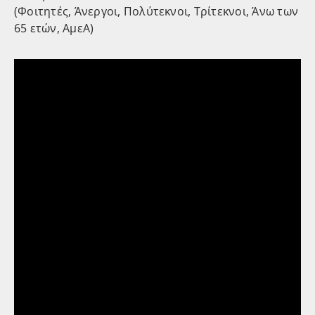
(Φοιτητές, Άνεργοι, Πολύτεκνοι, Τρίτεκνοι, Άνω των
65 ετών, ΑμεΑ)