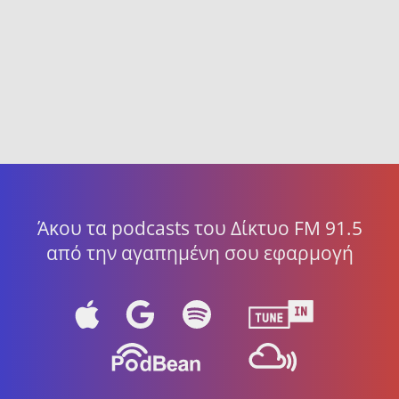
Άκου τα podcasts του Δίκτυο FM 91.5
από την αγαπημένη σου εφαρμογή