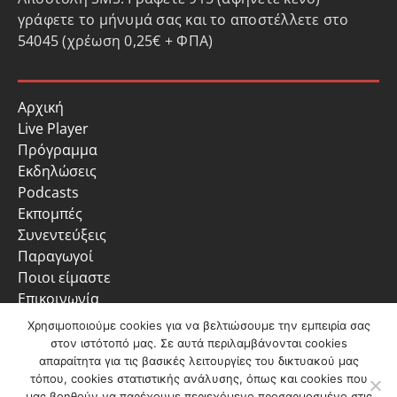
γράφετε το μήνυμά σας και το αποστέλλετε στο
54045 (χρέωση 0,25€ + ΦΠΑ)
Αρχική
Live Player
Πρόγραμμα
Εκδηλώσεις
Podcasts
Εκπομπές
Συνεντεύξεις
Παραγωγοί
Ποιοι είμαστε
Επικοινωνία
Πολιτική Απορρήτου
Χρησιμοποιούμε cookies για να βελτιώσουμε την εμπειρία σας
στον ιστότοπό μας. Σε αυτά περιλαμβάνονται cookies
απαραίτητα για τις βασικές λειτουργίες του δικτυακού μας
τόπου, cookies στατιστικής ανάλυσης, όπως και cookies που
μας βοηθούν να παρέχουμε περιεχόμενο προσαρμοσμένο στις