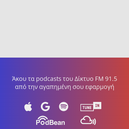
Άκου τα podcasts του Δίκτυο FM 91.5
από την αγαπημένη σου εφαρμογή