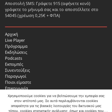
Αποστολή SMS: Γράφετε 915 (αφήνετε κενό)
γράφετε το μήνυμά σας και το αποστέλλετε στο
54045 (χρέωση 0,25€ + ΦΠΑ)
Αρχική
Live Player
Πρόγραμμα
Εκδηλώσεις
Podcasts
Εκπομπές
Συνεντεύξεις
Παραγωγοί
Ποιοι είμαστε
Επικοινωνία
Πολιτική Απορρήτου
Χρησιμοποιούμε cookies για να βελτιώσουμε την εμπειρία σας
στον ιστότοπό μας. Σε αυτά περιλαμβάνονται cookies
απαραίτητα για τις βασικές λειτουργίες του δικτυακού μας
τόπου, cookies στατιστικής ανάλυσης, όπως και cookies που