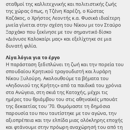
σταθμοί της καλλιτεχνικής και πολιτιστικής ζωής
της χώρας όπως, η Τζένη Καρέζη, ο Κώστας
Καζάκος, ο Χρήστος Λεοντής κ.α. Φυσικά ιδιαίτερη
μνεία γίνεται στην σχέση του Νίκου με τον Σταύρο
Ξαρχάκο που ξεκίνησε με τον σημαντικό δίσκο
«Διόνυσε Καλοκαίρι μας» και εξελίχτηκε σε μια
δυνατή φιλία.
Λίγα λόγια για το έργο
Η παράσταση ξεδιπλώνει τη ζωή και την πορεία του
σπουδαίου Κρητικού τραγουδιστή και λυράρη
Νίκου Ξυλούρη. Ακολουθούμε τα βήματα του
«Αηδονιού της Κρήτης» από τα παιδικά του χρόνια
στα Ανώγεια, στη σκιά της Κατοχής, μέχρι τις
ημέρες του θριάμβου του στις αθηναϊκές μπουάτ
της δεκαετίας του ’70. Θυμόμαστε τη δημόσια
παρουσία του που ταυτίστηκε με τον αγώνα, την
αξιοπρέπεια και την ελπίδα μιας ολόκληρης εποχής
και φτάνουμε στην πρόωρη αναχώρησή του από τη