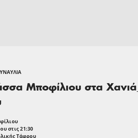
ΥΝΑΥΛΊΑ
σσα Μποφίλιου στα Χανιά
υ
φίλιου
ου στις 21:30
ολικής Τάφρου