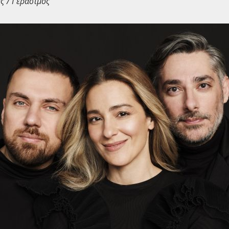
ς / Γεράσιμος