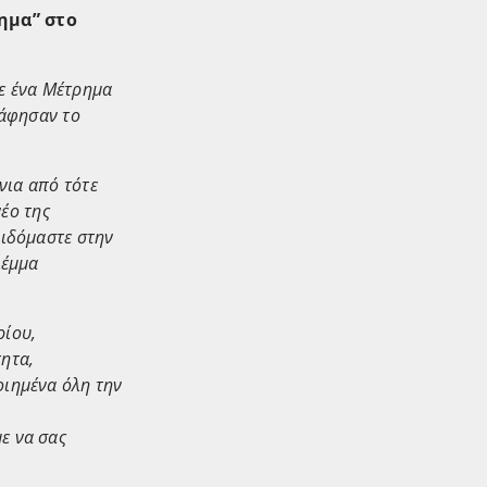
ημα” στο
σε ένα Μέτρημα
 άφησαν το
νια από τότε
νέο της
διδόμαστε στην
λέμμα
ρίου,
ητα,
οιημένα όλη την
ε να σας