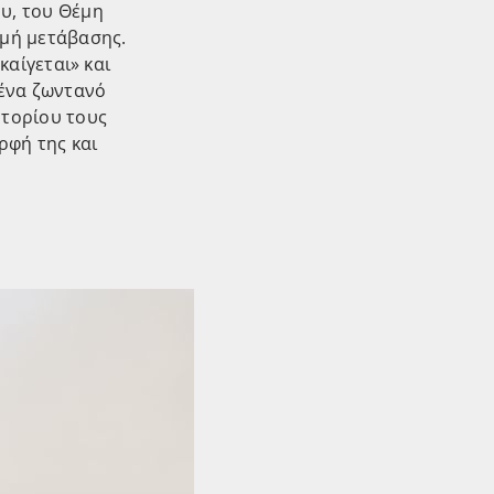
υ, του Θέμη
γμή μετάβασης.
καίγεται» και
 ένα ζωντανό
ρτορίου τους
ρφή της και