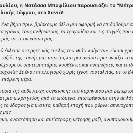
 Ιουλίου, η Νατάσσα Μποφίλιου παρουσιάζει το “Μέτρ
λικής Τάφρου, στα Χανιά!
, ένα βήμα πριν, βρίσκουμε άλλη μια αφορμή να επιδοθούμε 
α χρόνια, τους ανθρώπους, τα τραγούδια και τις στιγμές που
εμάς και στον κόσμο μας.
 έκλεισε ο εκρηκτικός κύκλος του «Κάτι καίγεται», είκοσι χρό
 ταξίδι της κοινής μας πορείας και μια ανάσα πριν ανοίξει το 
ρέχουμε σε σημειωματάρια, κουβέντες και αναμνήσεις και επι
σχολία: Σε έναν απολογισμό χωρίς ίχνος νοσταλγίας, με το β
 επόμενη μέρα.
ουσία της αυθεντικής συγκίνησης του πυρηνικού μας ρεπερτο
αι μια μικρή γεύση από τα επόμενα, επιστρέφουμε στην απλότ
ς το έδαφος για μια νέα, καθαρή εποχή που φέρνει απενοχοπ
ς μας.
ρημα, ανασκόπηση και αντίστροφη μέτρηση μαζί, ανυπομονούμ