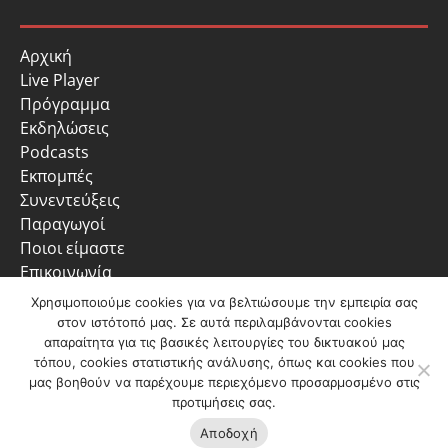
Αρχική
Live Player
Πρόγραμμα
Εκδηλώσεις
Podcasts
Εκπομπές
Συνεντεύξεις
Παραγωγοί
Ποιοι είμαστε
Επικοινωνία
Πολιτική Απορρήτου
Χρησιμοποιούμε cookies για να βελτιώσουμε την εμπειρία σας
στον ιστότοπό μας. Σε αυτά περιλαμβάνονται cookies
απαραίτητα για τις βασικές λειτουργίες του δικτυακού μας
τόπου, cookies στατιστικής ανάλυσης, όπως και cookies που
μας βοηθούν να παρέχουμε περιεχόμενο προσαρμοσμένο στις
προτιμήσεις σας.
Ακούστε
ζωντανά
Αποδοχή