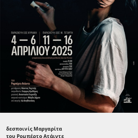
δεσποινίς Μαργαρίτα
του Ρομπέρτο Ατάιντε