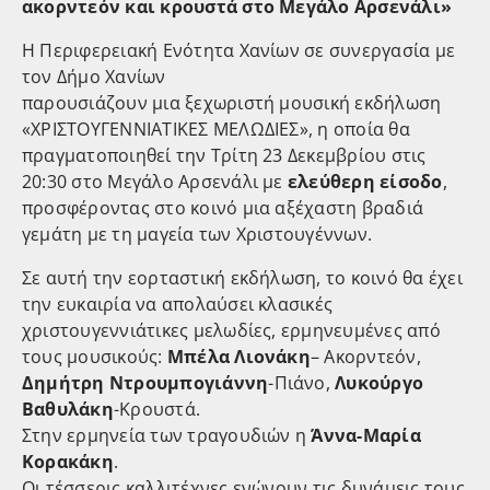
ακορντεόν και κρουστά στο Μεγάλο Αρσενάλι»
Η Περιφερειακή Ενότητα Χανίων σε συνεργασία με
τον Δήμο Χανίων
παρουσιάζουν μια ξεχωριστή μουσική εκδήλωση
«ΧΡΙΣΤΟΥΓΕΝΝΙΑΤΙΚΕΣ ΜΕΛΩΔΙΕΣ», η οποία θα
πραγματοποιηθεί την Τρίτη 23 Δεκεμβρίου στις
20:30 στο Μεγάλο Αρσενάλι με
ελεύθερη είσοδο
,
προσφέροντας στο κοινό μια αξέχαστη βραδιά
γεμάτη με τη μαγεία των Χριστουγέννων.
Σε αυτή την εορταστική εκδήλωση, το κοινό θα έχει
την ευκαιρία να απολαύσει κλασικές
χριστουγεννιάτικες μελωδίες, ερμηνευμένες από
τους μουσικούς:
Μπέλα Λιονάκη
– Ακορντεόν,
Δημήτρη Ντρουμπογιάννη
-Πιάνο,
Λυκούργο
Βαθυλάκη
-Κρουστά.
Στην ερμηνεία των τραγουδιών η
Άννα-Μαρία
Κορακάκη
.
Οι τέσσερις καλλιτέχνες ενώνουν τις δυνάμεις τους