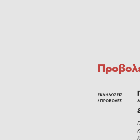
Προβολ
ΕΚΔΗΛΏΣΕΙΣ
/ ΠΡΟΒΟΛΈΣ
Π
Κ
Κ