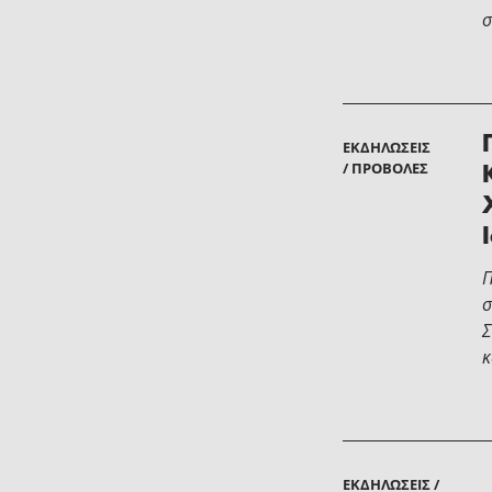
σ
ΕΚΔΗΛΏΣΕΙΣ
/ ΠΡΟΒΟΛΈΣ
Π
σ
Σ
κ
ΕΚΔΗΛΏΣΕΙΣ /